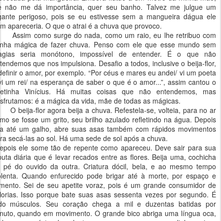
e não me dá importância, quer seu banho. Talvez me julgue um
gante perigoso, pois se eu estivesse sem a mangueira dágua ele
m apareceria. O que o atrai é a chuva que provoco.
sim como surge do nada, como um raio, eu lhe retribuo com
nha mágica de fazer chuva. Penso com ele que esse mundo sem
gias seria monótono, impossível de entender. É o que não
tendemos que nos impulsiona. Desafio a todos, inclusive o beija-flor,
definir o amor, por exemplo. “Por céus e mares eu andei/ vi um poeta
vi um rei/ na esperança de saber o que é o amor...”, assim cantou o
etinha Vinícius. Há muitas coisas que não entendemos, mas
sfrutamos: é a mágica da vida, mãe de todas as mágicas.
beija-flor agora beija a chuva. Refestela-se, volteia, para no ar
mo se fosse um grito, seu brilho azulado refletindo na água. Depois
a até um galho, abre suas asas também com rápidos movimentos
ra secá-las ao sol. Há uma sede de sol após a chuva.
pois ele some tão de repente como apareceu. Deve sair para sua
buta diária que é levar recados entre as flores. Beija uma, cochicha
 pé do ouvido da outra. Criatura dócil, bela, e ao mesmo tempo
olenta. Quando enfurecido pode brigar até à morte, por espaço e
imento. Sei de seu apetite voraz, pois é um grande consumidor de
lorias. Isso porque bate suas asas sessenta vezes por segundo. É
do músculos. Seu coração chega a mil e duzentas batidas por
nuto, quando
em movimento. O
grande bico abriga uma língua oca,