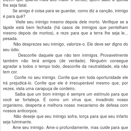
lhe seja fatal.
Se amigo é coisa para se guardar, como diz a canção, inimigo
é para quê?
Visite seu inimigo mesmo depois dele morto. Verifique se a
lápide está bem fechada (há casos de inimigos que pentelham
mesmo depois de mortos), e reze para que a terra lhe seja le...
pesada.
Não desprezes seu inimigo, valorize-o. Ele deve ser digno do
seu ódio.
Desconfie daquele que não tem inimigos. Provavelmente
também não terá amigos (de verdade). Ninguém consegue
agradar a todos o tempo todo, desconfie da neutralidade, ela não
tem cor.
Confie no seu inimigo. Confie que em toda oportunidade ele
irá prejudicá-lo. Confie que ele é irrecuperável mesmo que, por
vezes, vista uma carapuça de cordeiro.
Saiba que um bom inimigo é sempre um estímulo para que
você se fortaleça. É como um vírus que, invadindo nosso
organismo, desperta e melhora nosso mecanismo de defesa com
nossos anticorpos.
Não deseje que seu inimigo sofra, torça para que seu infarto
seja fulminante.
Ame seu inimigo. Ame-o profundamente, mas cuide para que