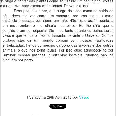
ele suga o néctar das plantas como se usasse um canudinho, coisas
e a natureza aperfeiçoou
em milênios. Darwin
explica.
Esse pequenino ser, que surge do nada como se caído do
céu, deve me ver como um monstro, por isso mantém certa
distância e desaparece como um raio. Não fosse assim, sentaria
em meu ombro e me olharia nos olhos. Eu lhe diria que o
considero um ser especial, tão importante quanto os outros seres
vivos e que temos o mesmo tamanho perante o Universo. Somos
protagonistas de um mundo comum com nossas fragilidades
entrelaçadas. Feitos do mesmo carbono das árvores e dos outros
animais, o que nos torna iguais. Por isso ouso agradecer-lhe por
iluminar minhas manhãs, e dizer-lhe bom-dia, quando não há
ninguém por perto.
Postado há
29th April 2015
por
Vasco