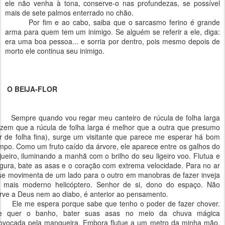
ele não venha à tona, conserve-o nas profundezas, se possível
mais de sete palmos enterrado no chão.
Por fim e ao cabo, saiba que o sarcasmo ferino é grande
arma para quem tem um inimigo. Se alguém se referir a ele, diga:
era uma boa pessoa... e sorria por dentro, pois mesmo depois de
morto ele continua seu inimigo.
O BEIJA-FLOR
mpre quando vou regar meu canteiro de rúcula de folha larga
izem que a rúcula de folha larga é melhor que a outra que presumo
r de folha fina), surge um visitante que parece me esperar há bom
mpo. Como um fruto caído da árvore, ele aparece entre os galhos do
jueiro, iluminando a manhã com o brilho do seu ligeiro voo. Flutua e
lgura, bate as asas e o coração com extrema velocidade. Para no ar
se movimenta de um lado para o outro em manobras de fazer inveja
 mais moderno helicóptero. Senhor de si, dono do espaço. Não
rve a Deus nem ao diabo, é anterior ao pensamento.
e me espera porque sabe que tenho o poder de fazer chover.
e quer o banho, bater suas asas no meio da chuva mágica
ovocada pela mangueira. Embora flutue a um metro da minha mão,