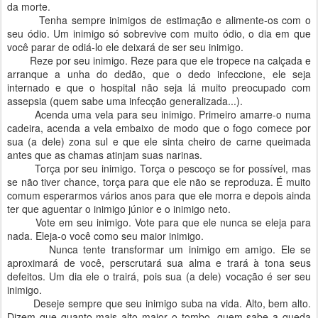
da morte.
Tenha sempre inimigos de estimação e alimente-os com o
seu ódio. Um inimigo só sobrevive com muito ódio, o dia em que
você parar de odiá-lo ele deixará de ser seu inimigo.
Reze por seu inimigo. Reze para que ele tropece na calçada e
arranque a unha do dedão, que o dedo infeccione, ele seja
internado e que o hospital não seja lá muito preocupado com
assepsia (quem sabe uma infecção generalizada...).
Acenda uma vela para seu inimigo. Primeiro amarre-o numa
cadeira, acenda a vela embaixo de modo que o fogo comece por
sua (a dele) zona sul e que ele sinta cheiro de carne queimada
antes que as chamas atinjam suas narinas.
Torça por seu inimigo. Torça o pescoço se for possível, mas
se não tiver chance, torça para que ele não se reproduza. É muito
comum esperarmos vários anos para que ele morra e depois ainda
ter que aguentar o inimigo júnior e o inimigo neto.
Vote em seu inimigo. Vote para que ele nunca se eleja para
nada. Eleja-o você como seu maior inimigo.
Nunca tente transformar um inimigo
em amigo. Ele
se
aproximará de você, perscrutará sua alma e trará à tona seus
defeitos. Um dia ele o trairá, pois sua (a dele) vocação é ser seu
inimigo.
Deseje sempre que seu inimigo suba na vida. Alto, bem alto.
Dizem que quanto mais alto maior o tombo, quem sabe a queda